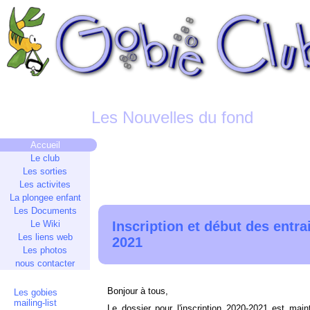
Les Nouvelles du fond
Accueil
Le club
Les sorties
Les activites
La plongee enfant
Les Documents
Le Wiki
Inscription et début des entr
Les liens web
2021
Les photos
nous contacter
Bonjour à tous,
Les gobies
mailing-list
Le dossier pour l'inscription 2020-2021 est main