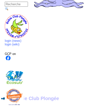
login (news)
login (wiki)
GCP
on
Gobie Club Plongée