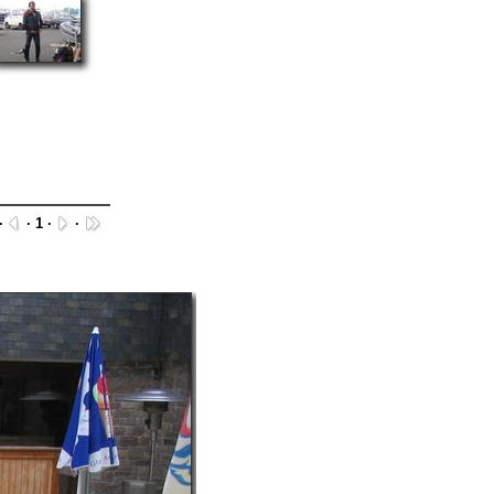
·
· 1 ·
·