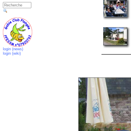
login (news)
login (wiki)