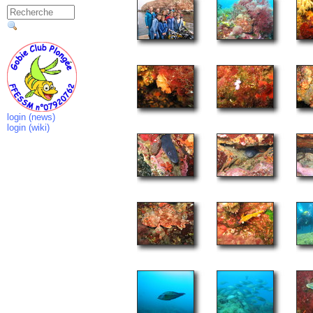
login (news)
login (wiki)