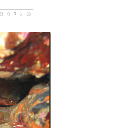
·
· 1 ·
·