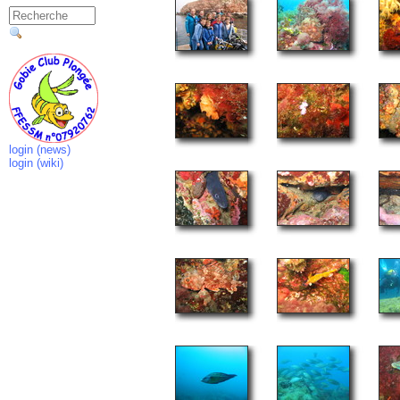
login (news)
login (wiki)