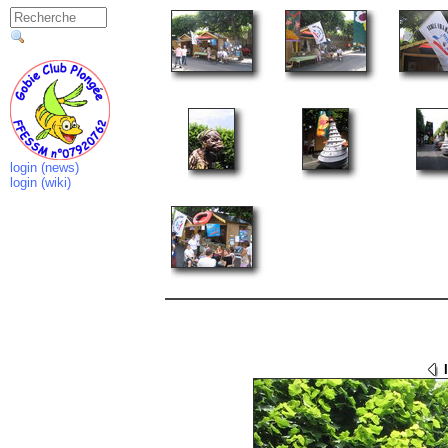
login (news)
login (wiki)
I