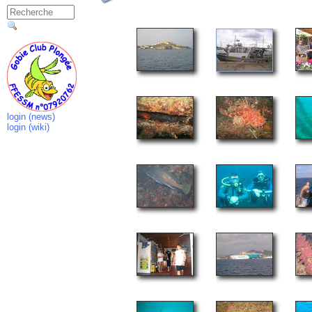
login (news)
login (wiki)