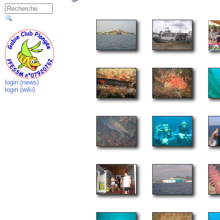
login (news)
login (wiki)