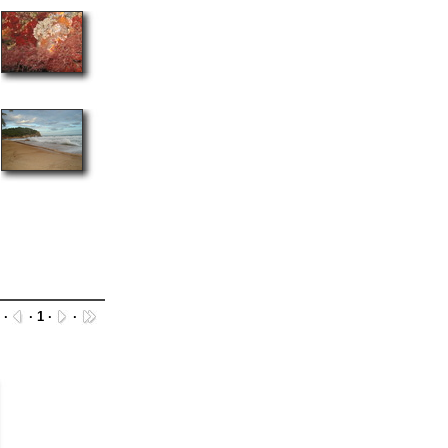
·
· 1 ·
·