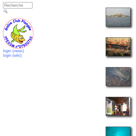
login (news)
login (wiki)