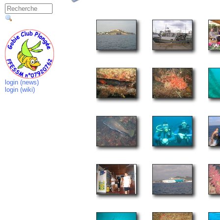
login (news)
login (wiki)