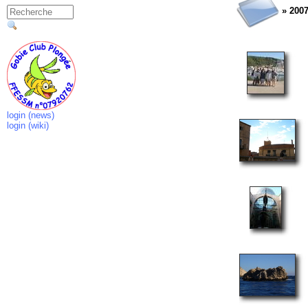
» 2007 
login (news)
login (wiki)