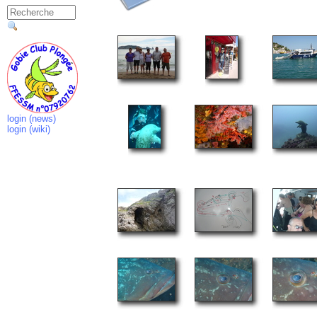
login (news)
login (wiki)