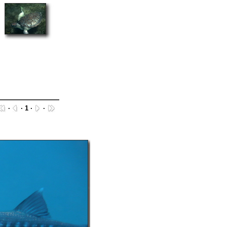
·
· 1 ·
·