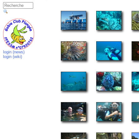
login (news)
login (wiki)