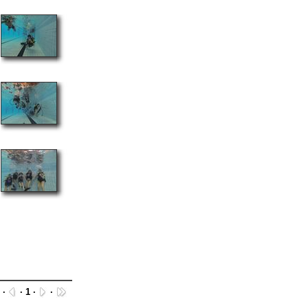
·
· 1 ·
·