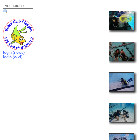
login (news)
login (wiki)