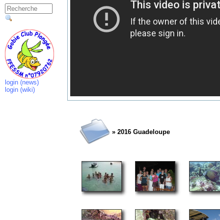
login (news)
login (wiki)
» 2016 Guadeloupe