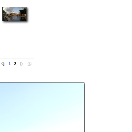
·
·
1
· 2 ·
·