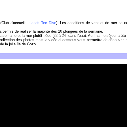
(Club d'accueil:
Islands Tec Dive
). Les conditions de vent et de mer ne n
 a permis de réaliser la majorité des 10 plongées de la semaine.
 semaine et la mer plutôt tiède (22 à 24° dans l'eau). Au final, le séjour a été
collection des photos mais la vidéo ci-dessous vous permettra de découvrir 
e la jolie île de Gozo.