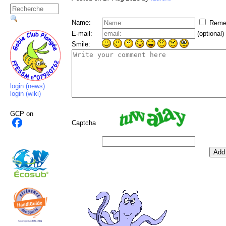
Name:
Reme
E-mail:
(optional)
Smile:
login (news)
login (wiki)
GCP
on
Captcha